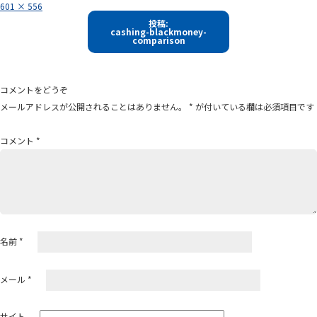
フ
601 × 556
ル
投
サ
投稿:
イ
cashing-blackmoney-
稿
ズ
comparison
ナ
ビ
ゲ
コメントをどうぞ
ー
メールアドレスが公開されることはありません。
*
が付いている欄は必須項目です
シ
ョ
コメント
*
ン
名前
*
メール
*
サイト