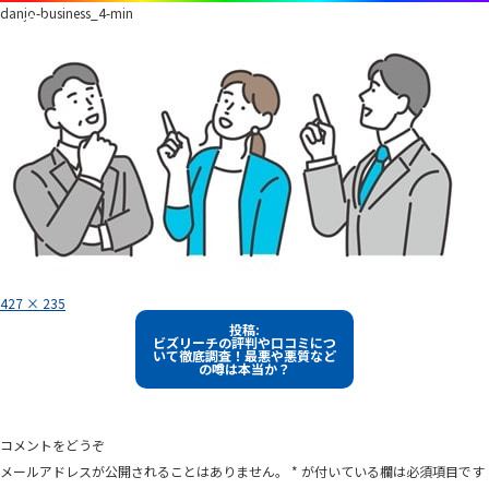
danjo-business_4-min
フ
427 × 235
ル
投
サ
投稿:
イ
ビズリーチの評判や口コミにつ
稿
ズ
いて徹底調査！最悪や悪質など
の噂は本当か？
ナ
ビ
ゲ
コメントをどうぞ
ー
メールアドレスが公開されることはありません。
*
が付いている欄は必須項目です
シ