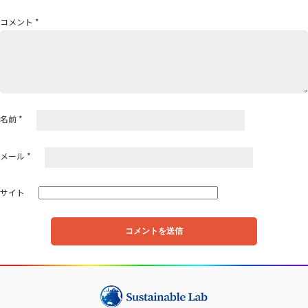
ョ
コメント
*
ン
名前
*
メール
*
サイト