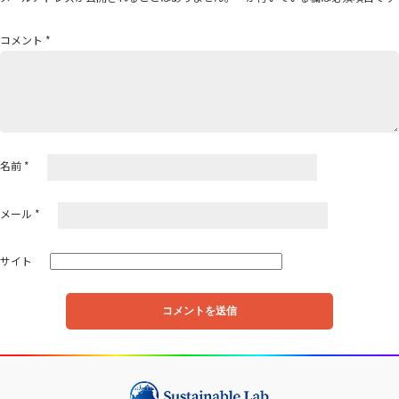
シ
ョ
コメント
*
ン
名前
*
メール
*
サイト