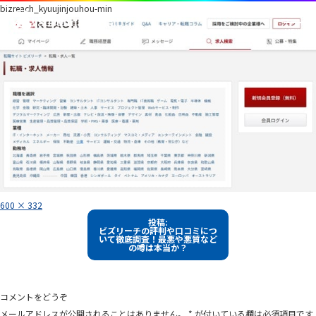
bizreach_kyuujinjouhou-min
フ
600 × 332
ル
投
サ
投稿:
イ
ビズリーチの評判や口コミにつ
稿
ズ
いて徹底調査！最悪や悪質など
の噂は本当か？
ナ
ビ
ゲ
コメントをどうぞ
ー
メールアドレスが公開されることはありません。
*
が付いている欄は必須項目です