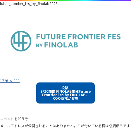
future_forntier_fes_by_finolab2023
フ
1726 × 900
ル
投
サ
投稿:
イ
3/10開催 FINOLAB主催Future
稿
ズ
Frontier Fes by FINOLABに
COO高橋が登壇
ナ
ビ
ゲ
コメントをどうぞ
ー
メールアドレスが公開されることはありません。
*
が付いている欄は必須項目です
シ