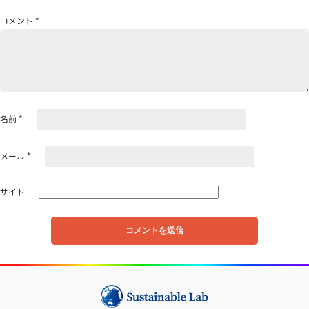
ョ
コメント
*
ン
名前
*
メール
*
サイト