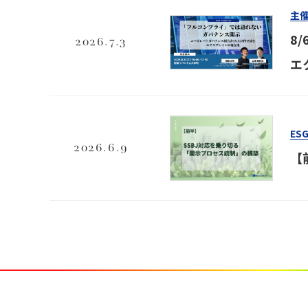
主
8
2026.7.3
エ
ES
2026.6.9
【