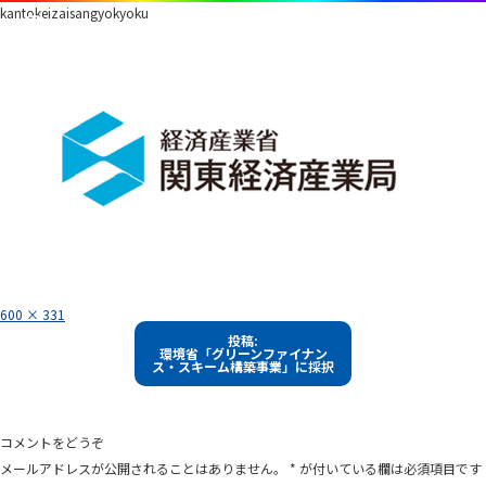
kantokeizaisangyokyoku
フ
600 × 331
ル
投
サ
投稿:
イ
環境省「グリーンファイナン
稿
ズ
ス・スキーム構築事業」に採択
ナ
ビ
ゲ
コメントをどうぞ
ー
メールアドレスが公開されることはありません。
*
が付いている欄は必須項目です