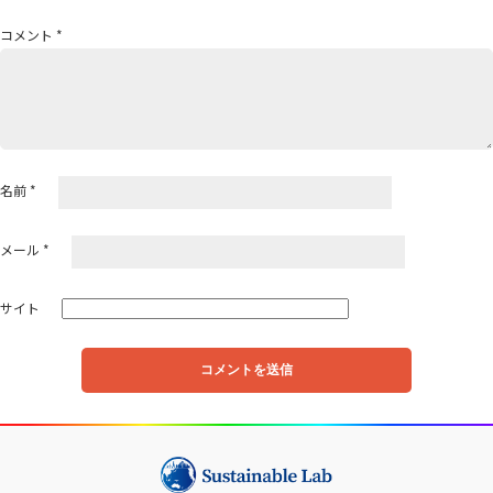
シ
ョ
コメント
*
ン
名前
*
メール
*
サイト