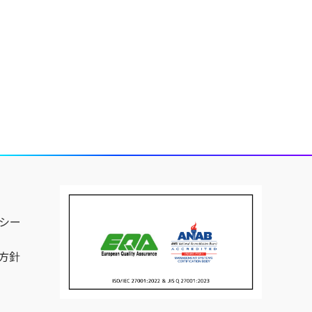
シー
方針