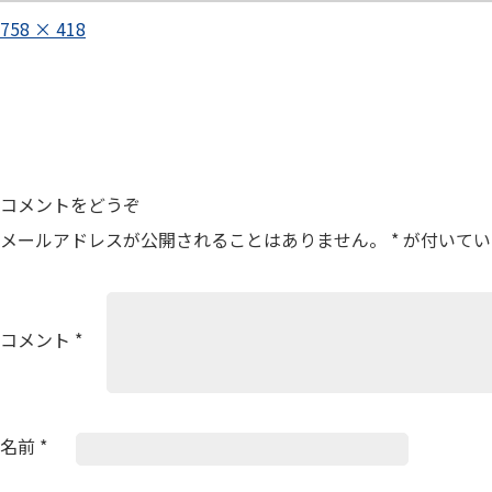
フ
758 × 418
ル
投
サ
イ
稿
ズ
ナ
ビ
ゲ
コメントをどうぞ
ー
メールアドレスが公開されることはありません。
*
が付いてい
シ
ョ
ン
コメント
*
名前
*