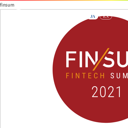
finsum
JA
EN