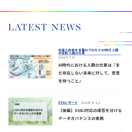
LATEST NEWS
拡張人的資本 多重AIプロセス AI時代 人間
の役割 人間の仕事
2026.7.11
AI時代における人間の仕事は『ま
だ存在しない未来に対して、意思
を持つこと』
ESGレポート
2026.6.23
【後編】SSBJ対応の成否を分ける
データガバナンスの実務