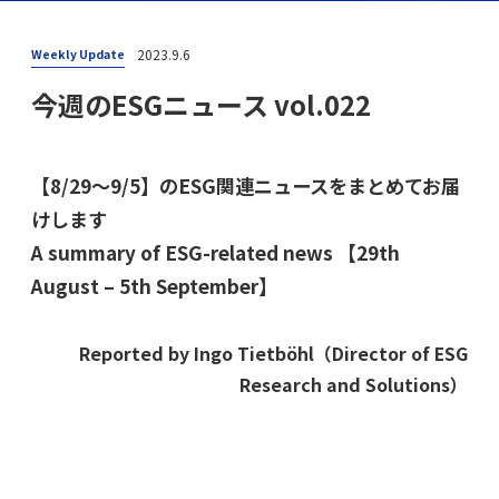
2023.9.6
Weekly Update
今週のESGニュース vol.022
【8/29〜9/5】のESG関連ニュースをまとめてお届
けします
A summary of ESG-related news 【29th
August – 5th September】
Reported by Ingo Tietböhl（Director of ESG
Research and Solutions）