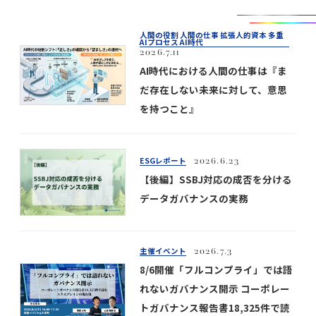
人間の役割 人間の仕事 拡張人的資本 多重
AIプロセス AI時代
2026.7.11
AI時代における人間の仕事は『ま
だ存在しない未来に対して、意思
を持つこと』
ESGレポート
2026.6.23
【後編】SSBJ対応の成否を分ける
データガバナンスの実務
主催イベント
2026.7.3
8/6開催「フルコンプライ」では語
れないガバナンス開示 コーポレー
トガバナンス報告書18,325件で読