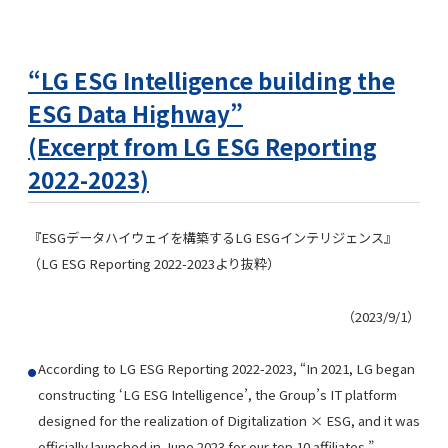
“LG ESG Intelligence building the
ESG Data Highway”
(Excerpt from LG ESG Reporting
2022-2023)
『ESGデータハイウェイを構築するLG ESGインテリジェンス』
（LG ESG Reporting 2022-2023より抜粋）
（2023/9/1）
According to LG ESG Reporting 2022-2023, “In 2021, LG began
constructing ‘LG ESG Intelligence’, the Group’s IT platform
designed for the realization of Digitalization × ESG, and it was
officially launched in June 2023 for our top 10 affiliates.”