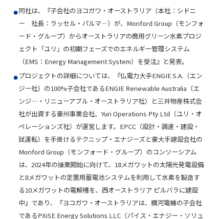
同社は、『
子会社のヨコガワ・オーストラリア（本社：シドニ
ー 社長：ラッセル・パルマ―）が、Monford Group（モンフォ
ード・グループ）からオーストラリアの商用グリーン水素プロジ
ェクト「ユリ」の初期フェーズでのエネルギー管理システム
（EMS：Energy Management System）を受注
』と発表。
プロジェクトの詳細については、『
仏電力大手ENGIE S.A.（エン
ジー社）の100%子会社であるENGIE Renewable Australia（エ
ンジ―・リニューアブル・オーストラリア社）と三井物産株式会
社が出資する豪州事業会社、Yuri Operations Pty Ltd（ユリ・オ
ペレーションズ社）が運営します。EPCC（設計・調達・建設・
試運転）を手掛けるテクニップ・エナジーズと豪大手建設会社の
Monford Group（モンフォード・グループ）のコンソーシアム
は、2024年の操業開始に向けて、18メガワットの太陽光発電設備
と8メガワットの定置用蓄電池システムを利用して水素を製造す
る10メガワットの電解槽を、西オーストラリア ピルバラに建設
中
』であり、
『
ヨコガワ・オーストラリアは、横河電機の子会社
であるPXiSE Energy Solutions LLC（パイス・エナジー・ソリュ