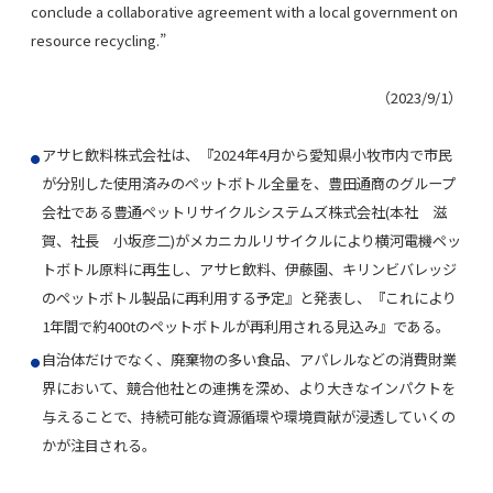
conclude a collaborative agreement with a local government on
resource recycling.”
（2023/9/1）
アサヒ飲料株式会社は、『2024年4月から愛知県小牧市内で市民
が分別した使用済みのペットボトル全量を、豊田通商のグループ
会社である豊通ペットリサイクルシステムズ株式会社(本社 滋
賀、社長 小坂彦二)がメカニカルリサイクルにより
横河電機
ペッ
トボトル原料に再生し、アサヒ飲料、伊藤園、キリンビバレッジ
のペットボトル製品に再利用する予定』と発表し、『これにより
1年間で約400tのペットボトルが再利用される見込み』である。
自治体だけでなく、廃棄物の多い食品、アパレルなどの消費財業
界において、競合他社との連携を深め、より大きなインパクトを
与えることで、持続可能な資源循環や環境貢献が浸透していくの
かが注目される。