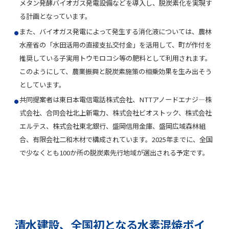
メタン発酵バイオガス発電設備などを導入し、脱炭素化を実現す
る計画となっています。
また、バイオガス発電によって発生する消化液については、農林
水産省の「水田活用の直接支払交付金」を活用して、町が作付を
推奨している子実用トウモロコシ等の肥料として利用されます。
このようにして、農業振興と脱炭素施策の相乗効果を生み出そう
としています。
共同提案者は東日本電信電話株式会社、NTTアノードエナジ―株
式会社、合同会社北上新電力、株式会社ビオストック、株式会社
エルテス、株式会社東北銀行、盛岡信用金庫、盛岡広域森林組
合、有限会社二和木材で構成されています。2025年までに、全国
で少なくとも100か所の脱炭素先行地域が選出される予定です。
清水建設、全国初となる水素混焼ボイ