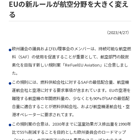
EUの新ルールが航空分野を大きく変え
る
（2023/4/27）
欧州議会の議員およびEU理事会のメンバーは、持続可能な航空燃
料（SAF）の使用を促進することが重要として、航空部門の脱炭
素化を目指す新しい規則案「ReFuelEU Aviation」に合意しまし
た。
この規則には、燃料供給会社に対するSAFの最低配合量、航空機
運航会社と空港に対する要求事項が含まれています。EUの空港を
離陸する航空機の年間燃料量の、少なくとも90%がSAFの最低配
合量に適合することが燃料供給会社、および航空機運航会社・空
港オペレーターに要求されてます。
この規則案の合意は、2030年までに温室効果ガス排出量を1990年
比で55％削減することを目的とした欧州委員会のロードマップ