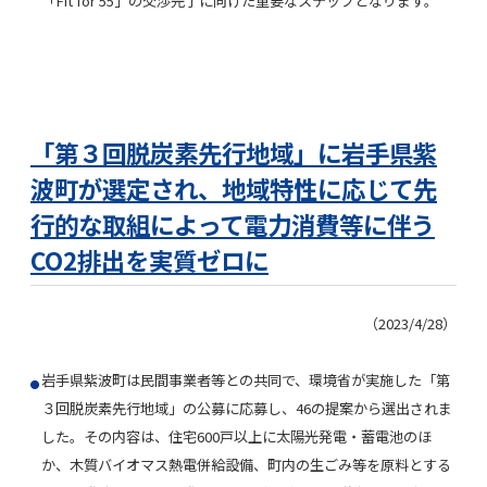
「Fit for 55」の交渉完了に向けた重要なステップとなります。
「第３回脱炭素先行地域」に岩手県紫
波町が選定され、地域特性に応じて先
行的な取組によって電力消費等に伴う
CO2排出を実質ゼロに
（2023/4/28）
岩手県紫波町は民間事業者等との共同で、環境省が実施した「第
３回脱炭素先行地域」の公募に応募し、46の提案から選出されま
した。その内容は、住宅600戸以上に太陽光発電・蓄電池のほ
か、木質バイオマス熱電併給設備、町内の生ごみ等を原料とする