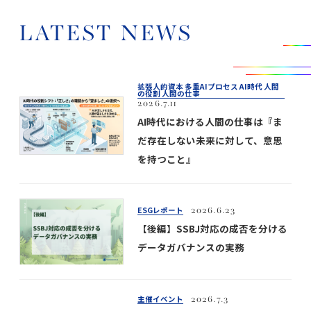
LATEST NEWS
拡張人的資本 多重AIプロセス AI時代 人間
の役割 人間の仕事
2026.7.11
AI時代における人間の仕事は『ま
だ存在しない未来に対して、意思
を持つこと』
ESGレポート
2026.6.23
【後編】SSBJ対応の成否を分ける
データガバナンスの実務
主催イベント
2026.7.3