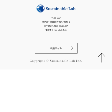
ゲ
ー
シ
〒100-0004
ョ
東京都千代田区大手町1丁目6-1
ン
大手町ビル4階 FINOLAB 内
電話番号 : 03-6869-3615
採用サイト
Copyright © Sustainable Lab Inc.