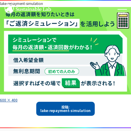
lake-repayment-simulation
フ
600 × 400
ル
投
サ
投稿:
イ
lake-repayment-simulation
稿
ズ
ナ
ビ