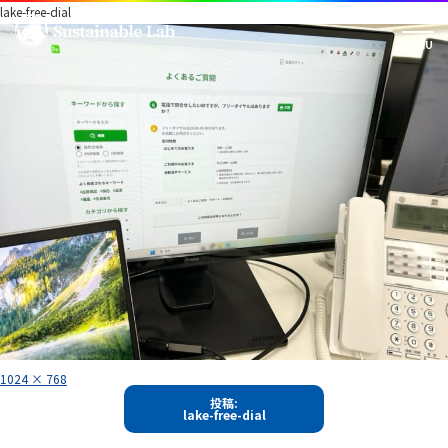
lake-free-dial
フ
1024 × 768
ル
投
サ
投稿:
イ
lake-free-dial
稿
ズ
ナ