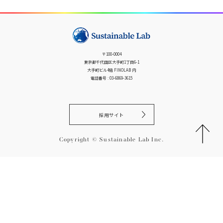
ビ
ゲ
ー
シ
〒100-0004
ョ
東京都千代田区大手町1丁目6-1
ン
大手町ビル4階 FINOLAB 内
電話番号 : 03-6869-3615
採用サイト
Copyright © Sustainable Lab Inc.