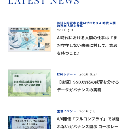
LATEST NEWS
拡張人的資本 多重AIプロセス AI時代 人間
の役割 人間の仕事
2026.7.11
AI時代における人間の仕事は『ま
だ存在しない未来に対して、意思
を持つこと』
ESGレポート
2026.6.23
【後編】SSBJ対応の成否を分ける
データガバナンスの実務
主催イベント
2026.7.3
8/6開催「フルコンプライ」では語
れないガバナンス開示 コーポレー