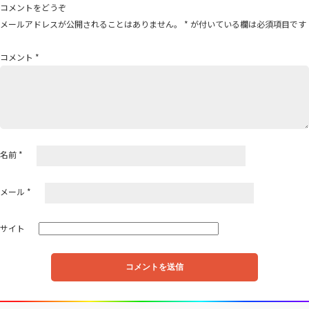
ゲ
コメントをどうぞ
ー
メールアドレスが公開されることはありません。
*
が付いている欄は必須項目です
シ
ョ
コメント
*
ン
名前
*
メール
*
サイト