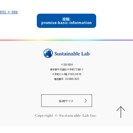
フ
691 × 686
ル
投
サ
投稿:
イ
promise-basic-information
稿
ズ
ナ
ビ
ゲ
ー
シ
〒100-0004
ョ
東京都千代田区大手町1丁目6-1
ン
大手町ビル4階 FINOLAB 内
電話番号 : 03-6869-3615
採用サイト
Copyright © Sustainable Lab Inc.