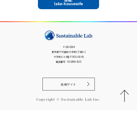
イ
lake-housewife
稿
ズ
ナ
ビ
ゲ
ー
シ
〒100-0004
ョ
東京都千代田区大手町1丁目6-1
ン
大手町ビル4階 FINOLAB 内
電話番号 : 03-6869-3615
採用サイト
Copyright © Sustainable Lab Inc.