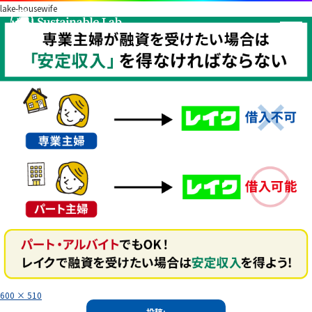
lake-housewife
フ
600 × 510
ル
投
サ
投稿: