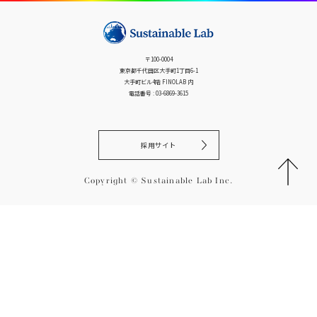
ゲ
ー
シ
ョ
〒100-0004
ン
東京都千代田区大手町1丁目6-1
大手町ビル4階 FINOLAB 内
電話番号 : 03-6869-3615
採用サイト
Copyright © Sustainable Lab Inc.