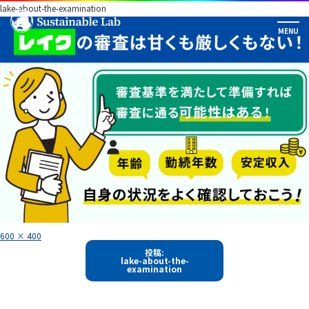
lake-about-the-examination
フ
600 × 400
ル
投
サ
投稿:
イ
lake-about-the-
稿
ズ
examination
ナ
ビ