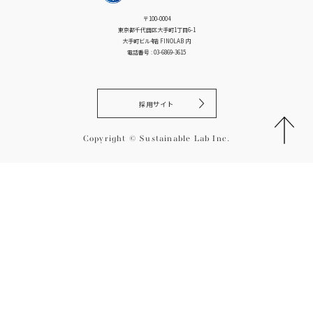
シ
〒100-0004
ョ
東京都千代田区大手町1丁目6-1
ン
大手町ビル4階 FINOLAB 内
電話番号 : 03-6869-3615
採用サイト
Copyright © Sustainable Lab Inc.