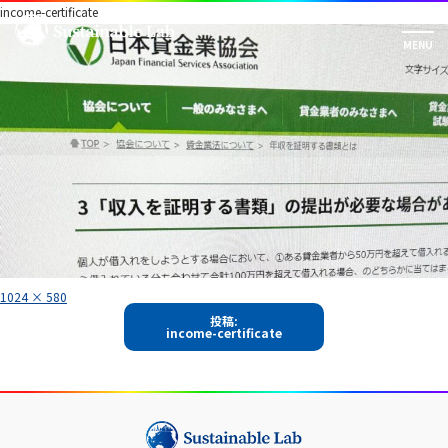
income-certificate
フ
1024 × 580
ル
投
サ
投稿:
イ
income-certificate
稿
ズ
ナ
ビ
ゲ
ー