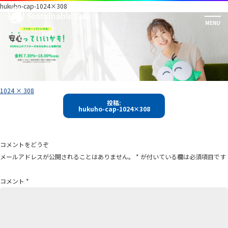
hukuho-cap-1024×308
フ
1024 × 308
ル
投
サ
投稿:
イ
hukuho-cap-1024×308
稿
ズ
ナ
ビ
コメントをどうぞ
ゲ
メールアドレスが公開されることはありません。
*
が付いている欄は必須項目です
ー
シ
コメント
*
ョ
ン