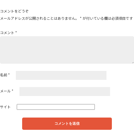
ビ
ゲ
コメントをどうぞ
ー
メールアドレスが公開されることはありません。
*
が付いている欄は必須項目です
シ
ョ
コメント
*
ン
名前
*
メール
*
サイト