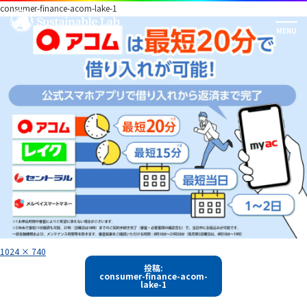
consumer-finance-acom-lake-1
フ
1024 × 740
ル
投
サ
投稿:
イ
consumer-finance-acom-
稿
ズ
lake-1
ナ