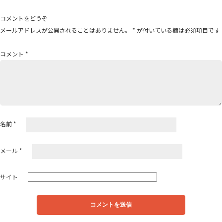
ビ
ゲ
コメントをどうぞ
ー
メールアドレスが公開されることはありません。
*
が付いている欄は必須項目です
シ
ョ
コメント
*
ン
名前
*
メール
*
サイト