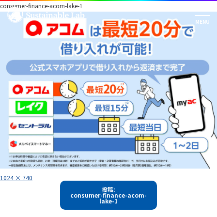
consumer-finance-acom-lake-1
フ
1024 × 740
ル
投
サ
投稿:
イ
consumer-finance-acom-
稿
ズ
lake-1
ナ