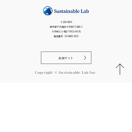
ゲ
ー
シ
〒100-0004
ョ
東京都千代田区大手町1丁目6-1
ン
大手町ビル4階 FINOLAB 内
電話番号 : 03-6869-3615
採用サイト
Copyright © Sustainable Lab Inc.