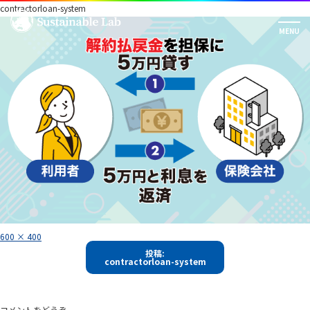
contractorloan-system
フ
600 × 400
ル
投
サ
投稿:
イ
contractorloan-system
稿
ズ
ナ
ビ
コメントをどうぞ