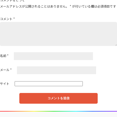
ゲ
メールアドレスが公開されることはありません。
*
が付いている欄は必須項目です
ー
シ
コメント
*
ョ
ン
名前
*
メール
*
サイト