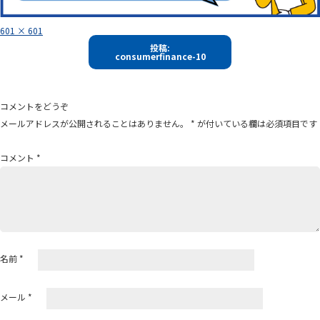
フ
601 × 601
ル
投
サ
投稿:
イ
consumerfinance-10
稿
ズ
ナ
ビ
コメントをどうぞ
ゲ
メールアドレスが公開されることはありません。
*
が付いている欄は必須項目です
ー
シ
コメント
*
ョ
ン
名前
*
メール
*