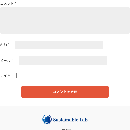
コメント
*
ョ
ン
名前
*
メール
*
サイト