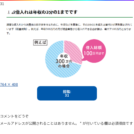
31
フ
764 × 408
ル
投
サ
投稿:
イ
31
稿
ズ
ナ
ビ
コメントをどうぞ
ゲ
メールアドレスが公開されることはありません。
*
が付いている欄は必須項目です
ー
シ